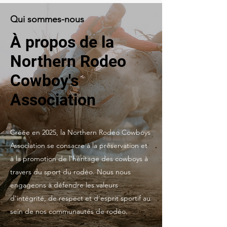
Qui sommes-nous
À propos de la
Northern Rodeo
Cowboy's
Association
Créée en 2025, la Northern Rodeo Cowboys
Association se consacre à la préservation et
à la promotion de l'héritage des cowboys à
travers du sport du rodéo. Nous nous
engageons à défendre les valeurs
d'intégrité, de respect et d'esprit sportif au
sein de nos communautés de rodéo.