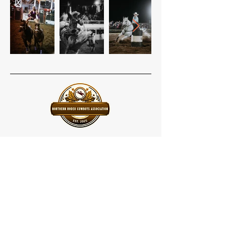
Siège social
Edwards (Ontario) K0A 1V0
Les réseaux sociaux
Suivez-nous sur Facebook à
Association des cow-boys du rodéo du
Nord