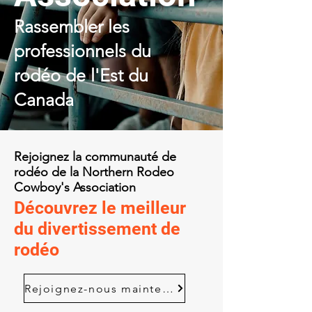
Rassembler les
professionnels du
rodéo de l'Est du
Canada
Rejoignez la communauté de
rodéo de la Northern Rodeo
Cowboy's Association
Découvrez le meilleur
du divertissement de
rodéo
Rejoignez-nous maintenant