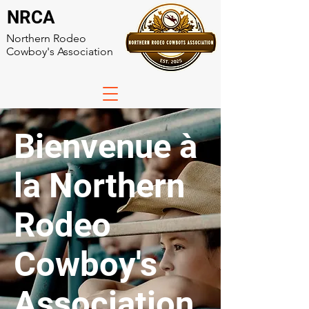
NRCA
Northern Rodeo
Cowboy's Association
Bienvenue à
la Northern
Rodeo
Cowboy's
Association