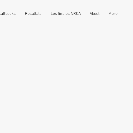
 callbacks
Resultats
Les finales NRCA
About
More