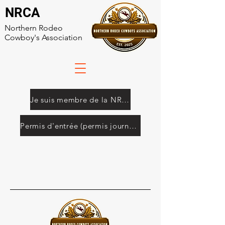
NRCA
Northern Rodeo
Cowboy's Association
Je suis membre de la NRCA
Permis d'entrée (permis journalier de 50 $)